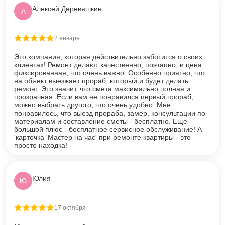
Алексей Деревяшкин
А
2 января
Оценка
5
из 5
Это компания, которая действительно заботится о своих
клиентах! Ремонт делают качественно, поэтапно, и цена
фиксированная, что очень важно. Особенно приятно, что
на объект выезжает прораб, который и будет делать
ремонт. Это значит, что смета максимально полная и
прозрачная. Если вам не понравился первый прораб,
можно выбрать другого, что очень удобно. Мне
понравилось, что выезд прораба, замер, консультации по
материалам и составление сметы - бесплатно. Еще
большой плюс - бесплатное сервисное обслуживание! А
'карточка 'Мастер на час' при ремонте квартиры - это
просто находка!
Юлия
Ю
17 октября
Оценка
5
из 5