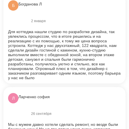
Богданова Л
Б
2 января
Оценка
5
из 5
Для коттеджа нашли студию по разработке дизайна, так
увлеклись процессом, что в итоге решились и на
реализацию с их помощью, к тому же цена вопроса
устроила. Коттедж у нас двухэтажный, 122 квадрата, нам
сделали дизайн гостиной с камином, кухню-студию
выполнили вместе с обеденной зоной, на втором этаже
детская, санузел и спальня были гармонично
разработаны, получилось уютно и стильно, все как
планировали. Огромный плюс в том, что дизайнер с
заказчиком разговаривает одним языком, поэтому барьера
у нас не было
Ларченко софия
Л
26 сентября
Оценка
5
из 5
Мы с мужем давно хотели сделать ремонт, но везде были