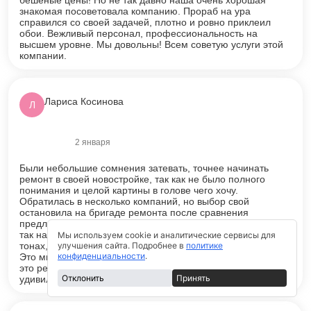
бешеные цены! Но не так давно наша очень хорошая
знакомая посоветовала компанию. Прораб на ура
справился со своей задачей, плотно и ровно приклеил
обои. Вежливый персонал, профессиональность на
высшем уровне. Мы довольны! Всем советую услуги этой
компании.
Лариса Косинова
Л
2 января
Оценка
5
из 5
Были небольшие сомнения затевать, точнее начинать
ремонт в своей новостройке, так как не было полного
понимания и целой картины в голове чего хочу.
Обратилась в несколько компаний, но выбор свой
остановила на бригаде ремонта после сравнения
предложений. В итоге было предложено воплотить ремонт
так называемый минималистичный, в теплых, светлых
Мы используем cookie и аналитические сервисы для
улучшения сайта. Подробнее в
политике
тонах, к которому легко будет подобрать любую мебель.
конфиденциальности
.
Это мне показалось разумным, но сначала я думала что
это решение будет скучным. Но как же в итоге меня
Отклонить
Принять
удивил и до сих пор радует конечный результат!