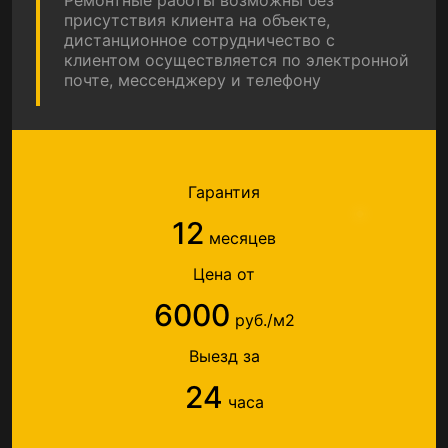
Ремонтные работы возможны без
присутствия клиента на объекте,
дистанционное сотрудничество с
клиентом осуществляется по электронной
почте, мессенджеру и телефону
Гарантия
12
месяцев
Цена от
6000
руб./м2
Выезд за
24
часа